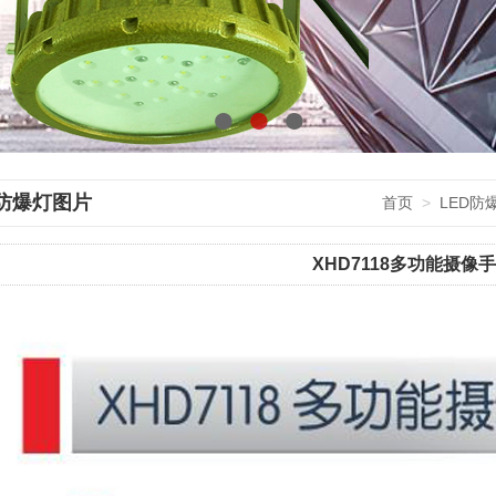
●
●
●
D防爆灯图片
首页
>
LED防
XHD7118多功能摄像