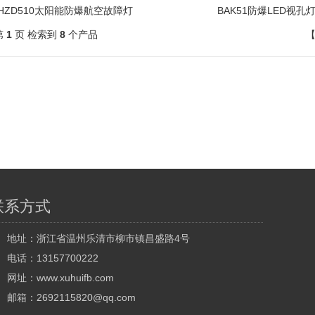
HZD510太阳能防爆航空故障灯
BAK51防爆LED视孔
第
1
页 检索到
8
个产品
联系方式
地址：浙江省温州乐清市柳市镇昌盛路4号
电话：13157700222
网址：
www.xuhuifb.com
邮箱：2692115820@qq.com