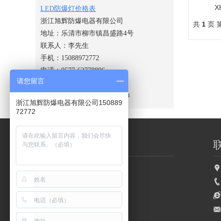
X
LED防爆灯价格表
浙江旭辉防爆电器有限公司
共
1
页 
地址：乐清市柳市镇昌盛路4号
联系人：李先生
手机：15088972772
电话：0577-62778896
请您留言
传真：0577-62778897
网址：http://www.xuhuifb.com
浙江旭辉防爆电器有限公司150889
72772
网站导航
LED防爆灯图片
旭辉简介
LED防爆灯知识
旭辉新闻
旭辉承诺
应用领域
LED防爆灯价格表
联系我们